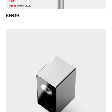
BENTH