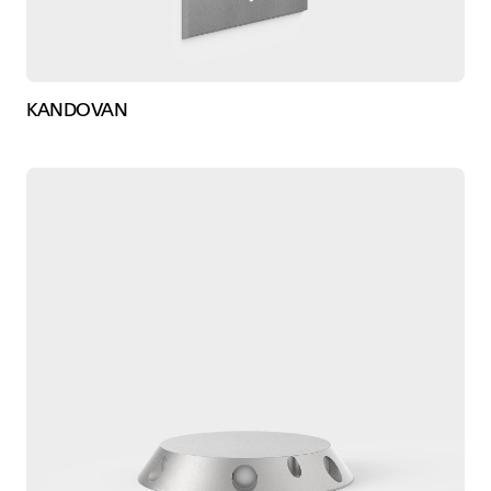
KANDOVAN