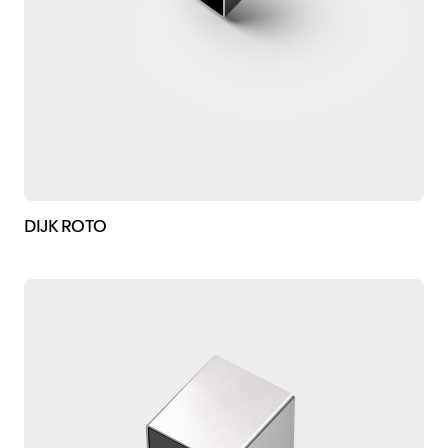
DIJK ROTO