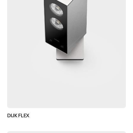
DIJK FLEX