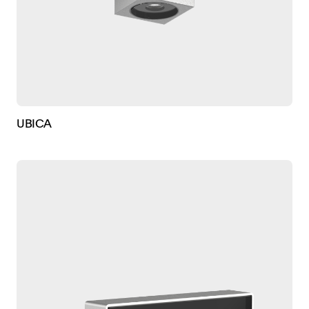
UBICA