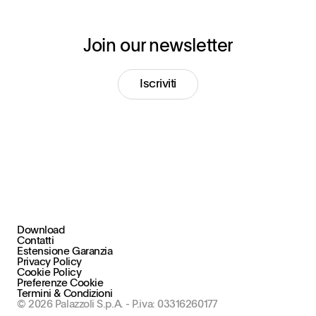
Join our newsletter
Iscriviti
Download
+39 030 2015.1
Contatti
marketing@stral.it
Estensione Garanzia
Privacy Policy
Cookie Policy
Via F. Palazzoli, 31
Preferenze Cookie
25128 Brescia (BS), Italy
Termini & Condizioni
© 2026 Palazzoli S.p.A. - P.iva: 03316260177