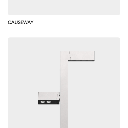
CAUSEWAY