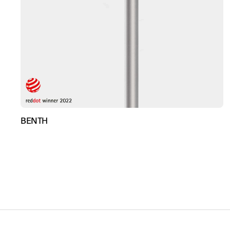
BENTH