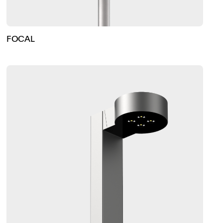
FOCAL