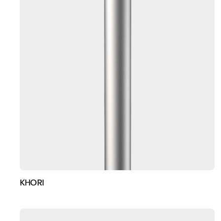
KHORI