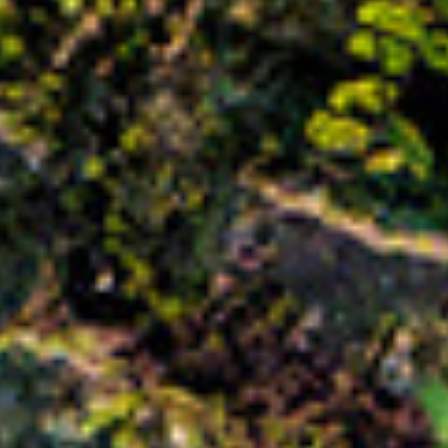
+39 030 2015.1
marketing@stral.it
Via F. Palazzoli, 31
25128 Brescia (BS), Italy