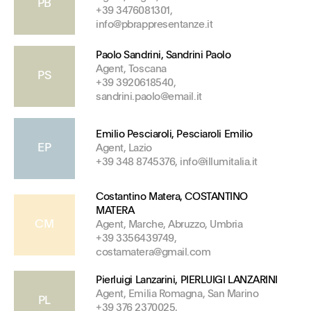
PB
+39 3476081301,
info@pbrappresentanze.it
Paolo Sandrini, Sandrini Paolo
Agent, Toscana
PS
+39 3920618540,
sandrini.paolo@email.it
Emilio Pesciaroli, Pesciaroli Emilio
EP
Agent, Lazio
+39 348 8745376, info@illumitalia.it
Costantino Matera, COSTANTINO
MATERA
CM
Agent, Marche, Abruzzo, Umbria
+39 3356439749,
costamatera@gmail.com
Pierluigi Lanzarini, PIERLUIGI LANZARINI
Agent, Emilia Romagna, San Marino
PL
+39 376 2370025,